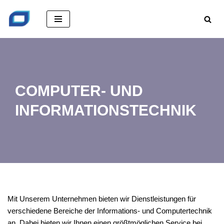
Zum
Inhalt
springen
COMPUTER- UND
INFORMATIONSTECHNIK
Mit Unserem Unternehmen bieten wir Dienstleistungen für
verschiedene Bereiche der Informations- und Computertechnik
an. Dabei bieten wir Ihnen einen größtmöglichen Service bei